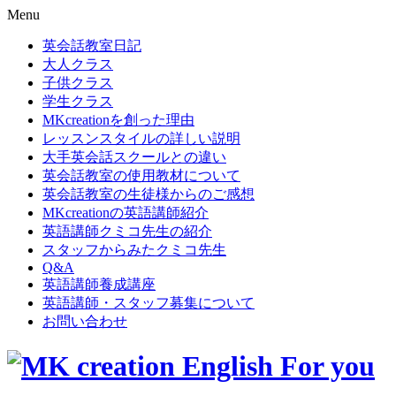
Menu
英会話教室日記
大人クラス
子供クラス
学生クラス
MKcreationを創った理由
レッスンスタイルの詳しい説明
大手英会話スクールとの違い
英会話教室の使用教材について
英会話教室の生徒様からのご感想
MKcreationの英語講師紹介
英語講師クミコ先生の紹介
スタッフからみたクミコ先生
Q&A
英語講師養成講座
英語講師・スタッフ募集について
お問い合わせ