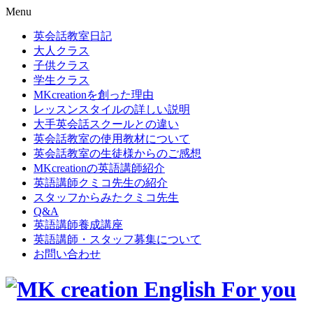
Menu
英会話教室日記
大人クラス
子供クラス
学生クラス
MKcreationを創った理由
レッスンスタイルの詳しい説明
大手英会話スクールとの違い
英会話教室の使用教材について
英会話教室の生徒様からのご感想
MKcreationの英語講師紹介
英語講師クミコ先生の紹介
スタッフからみたクミコ先生
Q&A
英語講師養成講座
英語講師・スタッフ募集について
お問い合わせ