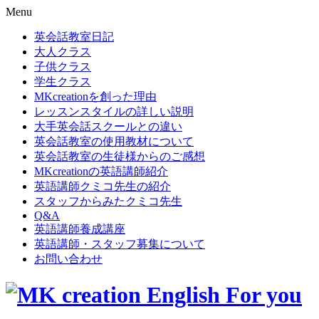
Menu
英会話教室日記
大人クラス
子供クラス
学生クラス
MKcreationを創った理由
レッスンスタイルの詳しい説明
大手英会話スクールとの違い
英会話教室の使用教材について
英会話教室の生徒様からのご感想
MKcreationの英語講師紹介
英語講師クミコ先生の紹介
スタッフからみたクミコ先生
Q&A
英語講師養成講座
英語講師・スタッフ募集について
お問い合わせ