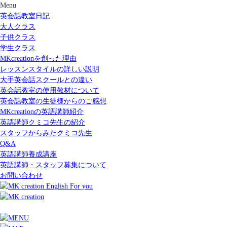
Menu
英会話教室日記
大人クラス
子供クラス
学生クラス
MKcreationを創った理由
レッスンスタイルの詳しい説明
大手英会話スクールとの違い
英会話教室の使用教材について
英会話教室の生徒様からのご感想
MKcreationの英語講師紹介
英語講師クミコ先生の紹介
スタッフからみたクミコ先生
Q&A
英語講師養成講座
英語講師・スタッフ募集について
お問い合わせ