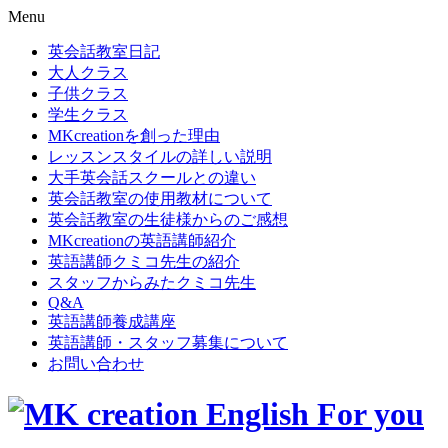
Menu
英会話教室日記
大人クラス
子供クラス
学生クラス
MKcreationを創った理由
レッスンスタイルの詳しい説明
大手英会話スクールとの違い
英会話教室の使用教材について
英会話教室の生徒様からのご感想
MKcreationの英語講師紹介
英語講師クミコ先生の紹介
スタッフからみたクミコ先生
Q&A
英語講師養成講座
英語講師・スタッフ募集について
お問い合わせ