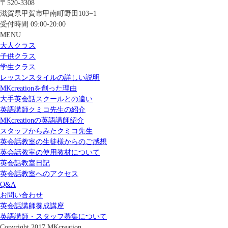
〒520-3308
滋賀県甲賀市甲南町野田103−1
受付時間 09:00-20:00
MENU
大人クラス
子供クラス
学生クラス
レッスンスタイルの詳しい説明
MKcreationを創った理由
大手英会話スクールとの違い
英語講師クミコ先生の紹介
MKcreationの英語講師紹介
スタッフからみたクミコ先生
英会話教室の生徒様からのご感想
英会話教室の使用教材について
英会話教室日記
英会話教室へのアクセス
Q&A
お問い合わせ
英会話講師養成講座
英語講師・スタッフ募集について
Copyright 2017 MKcreation