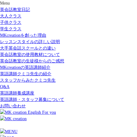
Menu
英会話教室日記
大人クラス
子供クラス
学生クラス
MKcreationを創った理由
レッスンスタイルの詳しい説明
大手英会話スクールとの違い
英会話教室の使用教材について
英会話教室の生徒様からのご感想
MKcreationの英語講師紹介
英語講師クミコ先生の紹介
スタッフからみたクミコ先生
Q&A
英語講師養成講座
英語講師・スタッフ募集について
お問い合わせ