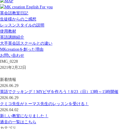
英会話教室日記
生徒様からのご感想
レッスンスタイルの説明
使用教材
英語講師紹介
大手英会話スクールとの違い
MKcreationを創った理由
お問い合わせ
IMG_0228
2021年2月22日
新着情報
2026.06.29
英語でクッキング！MYピザを作ろう！8/23（日）13時～15時開催
2026.06.29
クミコ先生がトーマス先生のレッスンを受ける！
2026.04.02
新しい教室になりました！
過去の一覧はこちら
カテゴリ