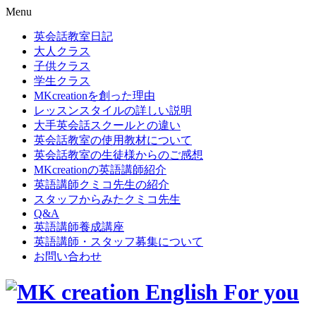
Menu
英会話教室日記
大人クラス
子供クラス
学生クラス
MKcreationを創った理由
レッスンスタイルの詳しい説明
大手英会話スクールとの違い
英会話教室の使用教材について
英会話教室の生徒様からのご感想
MKcreationの英語講師紹介
英語講師クミコ先生の紹介
スタッフからみたクミコ先生
Q&A
英語講師養成講座
英語講師・スタッフ募集について
お問い合わせ