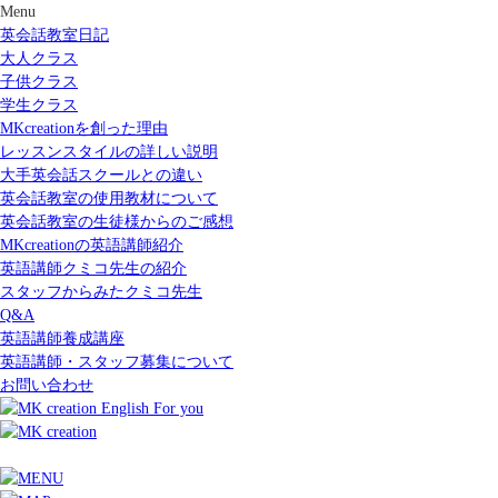
Menu
英会話教室日記
大人クラス
子供クラス
学生クラス
MKcreationを創った理由
レッスンスタイルの詳しい説明
大手英会話スクールとの違い
英会話教室の使用教材について
英会話教室の生徒様からのご感想
MKcreationの英語講師紹介
英語講師クミコ先生の紹介
スタッフからみたクミコ先生
Q&A
英語講師養成講座
英語講師・スタッフ募集について
お問い合わせ