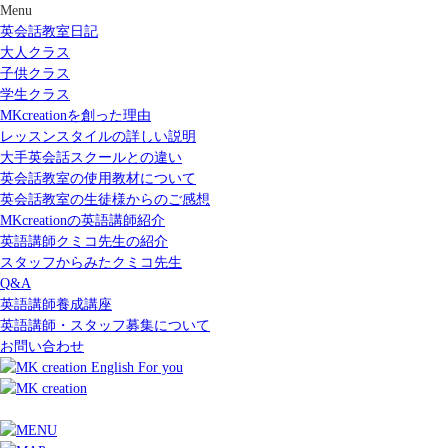
Menu
英会話教室日記
大人クラス
子供クラス
学生クラス
MKcreationを創った理由
レッスンスタイルの詳しい説明
大手英会話スクールとの違い
英会話教室の使用教材について
英会話教室の生徒様からのご感想
MKcreationの英語講師紹介
英語講師クミコ先生の紹介
スタッフからみたクミコ先生
Q&A
英語講師養成講座
英語講師・スタッフ募集について
お問い合わせ