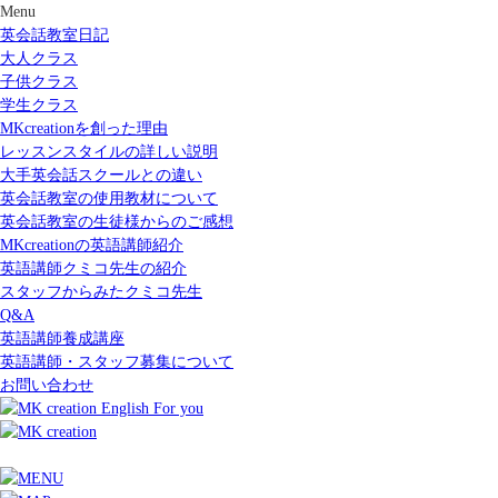
Menu
英会話教室日記
大人クラス
子供クラス
学生クラス
MKcreationを創った理由
レッスンスタイルの詳しい説明
大手英会話スクールとの違い
英会話教室の使用教材について
英会話教室の生徒様からのご感想
MKcreationの英語講師紹介
英語講師クミコ先生の紹介
スタッフからみたクミコ先生
Q&A
英語講師養成講座
英語講師・スタッフ募集について
お問い合わせ