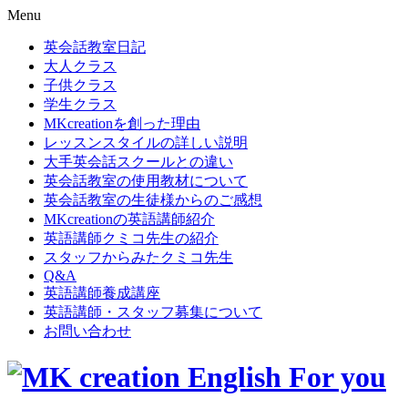
Menu
英会話教室日記
大人クラス
子供クラス
学生クラス
MKcreationを創った理由
レッスンスタイルの詳しい説明
大手英会話スクールとの違い
英会話教室の使用教材について
英会話教室の生徒様からのご感想
MKcreationの英語講師紹介
英語講師クミコ先生の紹介
スタッフからみたクミコ先生
Q&A
英語講師養成講座
英語講師・スタッフ募集について
お問い合わせ