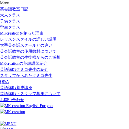
Menu
英会話教室日記
大人クラス
子供クラス
学生クラス
MKcreationを創った理由
レッスンスタイルの詳しい説明
大手英会話スクールとの違い
英会話教室の使用教材について
英会話教室の生徒様からのご感想
MKcreationの英語講師紹介
英語講師クミコ先生の紹介
スタッフからみたクミコ先生
Q&A
英語講師養成講座
英語講師・スタッフ募集について
お問い合わせ