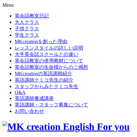
Menu
英会話教室日記
大人クラス
子供クラス
学生クラス
MKcreationを創った理由
レッスンスタイルの詳しい説明
大手英会話スクールとの違い
英会話教室の使用教材について
英会話教室の生徒様からのご感想
MKcreationの英語講師紹介
英語講師クミコ先生の紹介
スタッフからみたクミコ先生
Q&A
英語講師養成講座
英語講師・スタッフ募集について
お問い合わせ