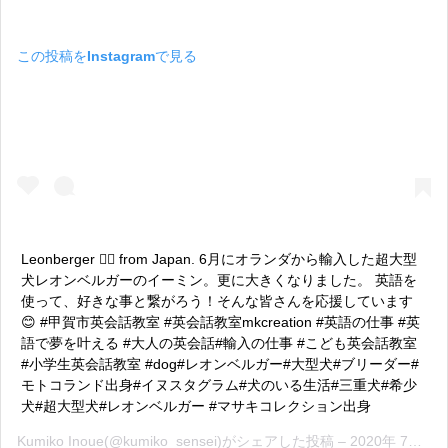
この投稿をInstagramで見る
Leonberger 🐕‍🦺 from Japan. 6月にオランダから輸入した超大型
犬レオンベルガーのイーミン。更に大きくなりました。 英語を
使って、好きな事と繋がろう！そんな皆さんを応援しています
😊 #甲賀市英会話教室 #英会話教室mkcreation #英語の仕事 #英
語で夢を叶える #大人の英会話#輸入の仕事 #こども英会話教室
#小学生英会話教室 #dog#レオンベルガー#大型犬#ブリーダー#
モトコランド出身#イヌスタグラム#犬のいる生活#三重犬#希少
犬#超大型犬#レオンベルガー #マサキコレクション出身
Kumiko Inoue
(@kumiko_sensei)がシェアした投稿 –
2020年 7月月6日午前12時26分PDT